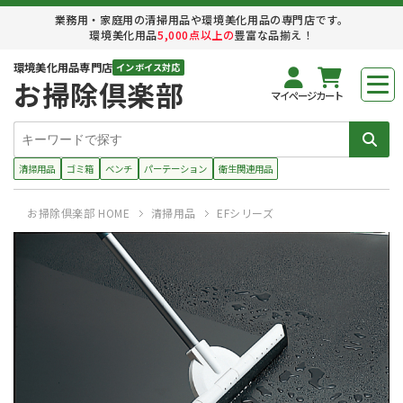
業務用・家庭用の清掃用品や環境美化用品の専門店です。
環境美化用品
5,000点以上の
豊富な品揃え！
環境美化用品専門店
インボイス対応
お掃除倶楽部
マイページ
カート
清掃用品
ゴミ箱
ベンチ
パーテーション
衛生関連用品
お掃除倶楽部 HOME
清掃用品
EFシリーズ