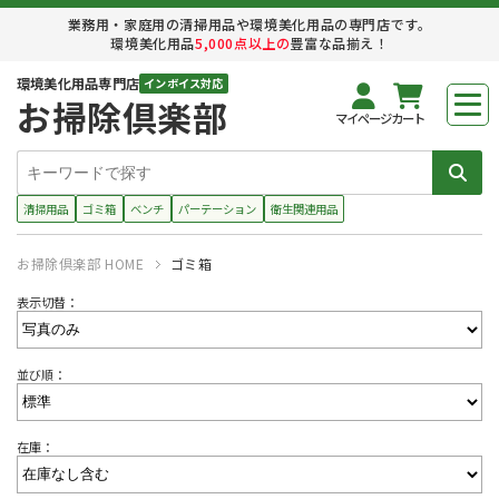
業務用・家庭用の清掃用品や環境美化用品の専門店です。
環境美化用品
5,000点以上の
豊富な品揃え！
環境美化用品専門店
インボイス対応
お掃除倶楽部
マイページ
カート
清掃用品
ゴミ箱
ベンチ
パーテーション
衛生関連用品
お掃除倶楽部 HOME
ゴミ箱
表示切替：
並び順：
在庫：