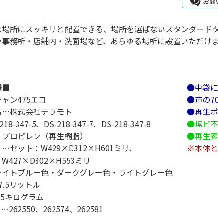
な場所にスッキリと配置できる、場所を選ばないスタンダード
や事務所・店舗内・洗面場など、あらゆる場所に設置いただけ
様■
●中袋に
ャン475エコ
●市の7
名…株式会社テラモト
●再生ポ
8-347-5、DS-218-347-7、DS-218-347-8
●塩ビ不
リプロピレン（再生樹脂）
●再生素
…セット：W429×D312×H601ミリ、
※本体と
427×D302×H553ミリ
ライトブルー色・ダークグレー色・ライトグレー色
7.5リットル
.5キログラム
262550、262574、262581