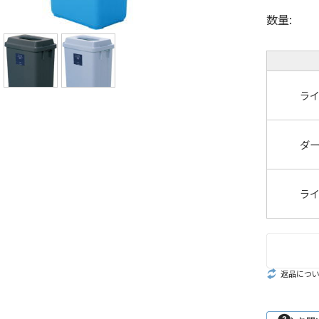
数量:
ラ
ダ
ラ
返品につ