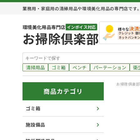
業務用・家庭用の清掃用品や環境美化用品の専門店です
環境美化用品専門店
インボイス対応
決済
様々な
お掃除倶楽部
クレジット
銀
ネットバンキ
清掃用品
ゴミ箱
ベンチ
パーテーション
衛
お掃除倶楽部 
商品カテゴリ
ゴミ箱
施設備品