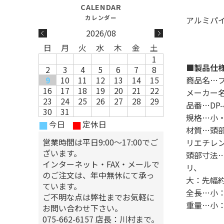
アルミパ
2026/08
日
月
火
水
木
金
土
1
■製品仕
2
3
4
5
6
7
8
9
10
11
12
13
14
15
商品名…
16
17
18
19
20
21
22
メーカー
23
24
25
26
27
28
29
品番…DP-47
30
31
規格…小
今日
定休日
■
■
材質…頭
営業時間は平日9:00～17:00でご
リエチレ
ざいます。
頭部寸法…
インターネット・FAX・メールで
リ、
のご注文は、年中無休にて承っ
大：先幅約
ています。
全長…小：
ご不明な点は弊社までお気軽に
重量…小：
お問い合わせ下さい。
075-662-6157 店長：川村まで。