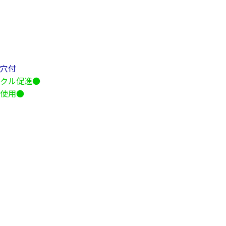
穴付
クル促進●
使用●